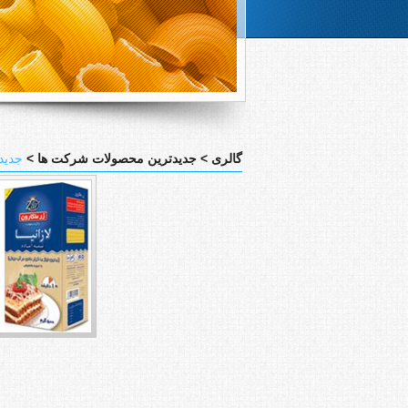
گالری >
جدیدترین محصولات شرکت ها >
جدید